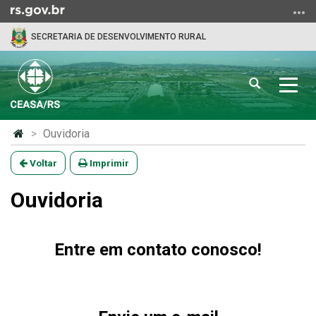
Ir
para
SECRETARIA DE DESENVOLVIMENTO RURAL
o
conteúdo
Ir
Abrir
Alter
para
a
a
o
busca
nave
menu
Início
Ouvidoria
Ir
do
para
conteúdo
Voltar
Imprimir
a
busca
Ouvidoria
Entre em contato conosco!