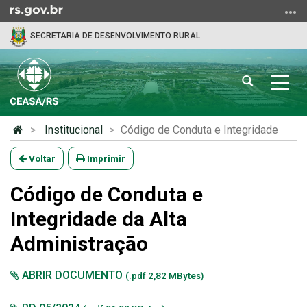
Ir
para
SECRETARIA DE DESENVOLVIMENTO RURAL
o
conteúdo
Ir
Abrir
Alter
para
a
a
o
busca
nave
menu
Início
Institucional
Código de Conduta e Integridade
Ir
do
para
conteúdo
Voltar
Imprimir
a
busca
Código de Conduta e
Integridade da Alta
Administração
ABRIR DOCUMENTO
(.pdf 2,82 MBytes)